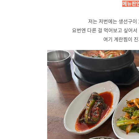
메뉴판엔
저는 저번에는 생선구이 2
요번엔 다른 걸 먹어보고 싶어서 민어
여기 계란찜이 진짜