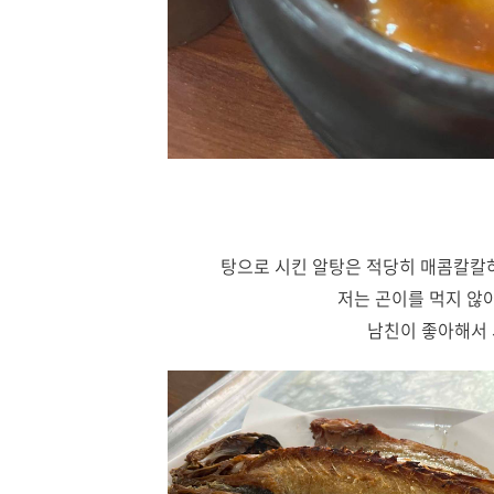
탕으로 시킨 알탕은 적당히 매콤칼칼하
저는 곤이를 먹지 않
남친이 좋아해서 