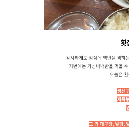
횟
감사하게도 점심에 백반을 겸하는
저번에는 가성비백반을 먹을 수
오늘은 횟
생선구
제육볶
그 외 대구탕, 알탕, 