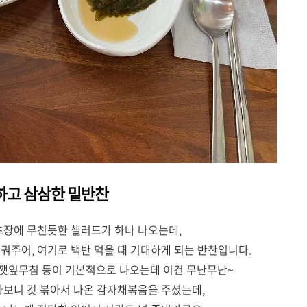
하고 삼삼한 밑반찬
초장에 무친듯한 샐러드가 하나 나오는데,
궈주어, 여기로 백반 먹을 때 기대하게 되는 반찬입니다.
 깻잎무침 등이 기본적으로 나오는데 이건 무난무난~
다보니 갓 볶아서 나온 감자채볶음을 주셨는데,