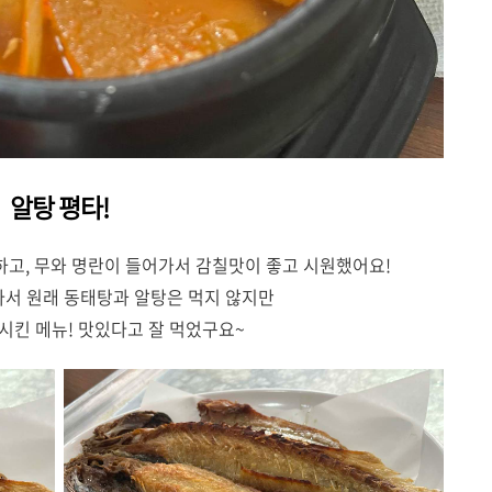
알탕 평타!
고, 무와 명란이 들어가서 감칠맛이 좋고 시원했어요!
아서 원래 동태탕과 알탕은 먹지 않지만
시킨 메뉴! 맛있다고 잘 먹었구요~