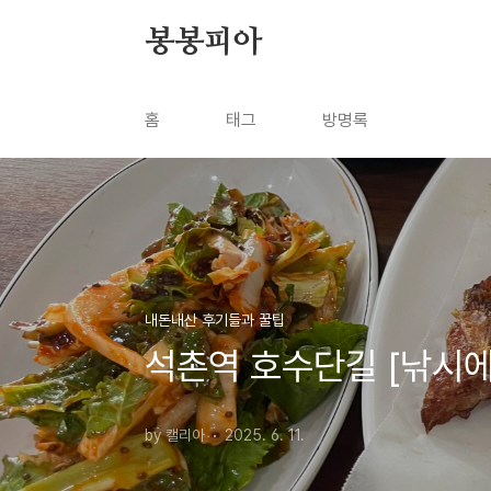
본문 바로가기
봉봉피아
홈
태그
방명록
내돈내산 후기들과 꿀팁
석촌역 호수단길 [낚시에
by 캘리아
2025. 6. 11.