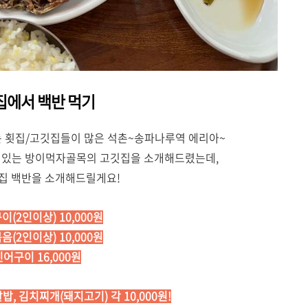
집에서 백반 먹기
 횟집/고깃집들이 많은 석촌~송파나루역 에리아~
 있는 방이먹자골목의 고깃집을 소개해드렸는데,
집 백반을 소개해드릴게요!
이(2인이상) 10,000원
음(2인이상) 10,000원
민어구이 16,000원
알밥, 김치찌개(돼지고기) 각 10,000원!