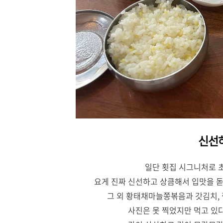
신선
일단 횟집 시그니처로 
요게 진짜 신선하고 상큼해서 입맛을 돋
그 외 황태채마늘쫑볶음과 갓김치,
사진은 못 찍었지만 먹고 있