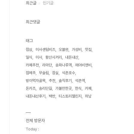
최근글
인기글
최근댓글
태그
점심
미사센텀비즈
오블완
가성비
맛집
일식
미사
황산사거리
내돈내산
카페추천
라마단
송파나루역
에어비앤비
점메추
무슬림
잠실
석촌호수
방이먹자골목
추천
솔직후기
석촌역
돈카츠
송리단길
가볼만한곳
한식
카페
내돈내산후기
백반
티스토리챌린지
하남
전체 방문자
Today :