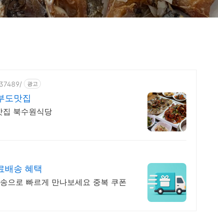
137489/
광고
부도맛집
맛집 북수원식당
료배송 혜택
송으로 빠르게 만나보세요 중복 쿠폰