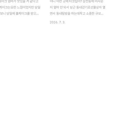
이크 엄마가 맛있을 거 같다고
아니 이런 곳에 타코집이? 삼전동에 이사온
케이크는요런 느낌이었지만 당일
지 얼마 안 되서 당근 동네걷기로선물상자 열
 보니 당일에 홀케이크를 받으려
면서 동네탐방을 하는데작고 소중한 규모의
꽤 걸려서요런 케이크로 하게 되었
알록달록한 타코집이 하나 있어서 한 번 방문
2026. 7. 3.
비쥬얼은 망고가 적어서 약간 실
해보았다. 요즘 [더타코부스] 감바스타코에
이 바로 살 수 있는 건 여기뿐
꽂혔는데거기는 타코 2피스에 만원이 넘어가
 조각케이크로 홀케이크 만들어
다보니 동네 타코는 가성비가 더 괜찮으려나
.가격도 백화점 케이크보다 비싸
싶은 기대도 있었다. 여자 사장님께서 혼자
1조각에 8,200원이어서인지 홀
운영하시는 작은 가게인데,내향인이신 거 같
57,000원이었다. 하지만 동생말
지만 친절하심:) 타코/부리또볼/부리또 중 택
이 엄청만 자부심을 가지고 계셨
1닭/돼지/새우 중 택1소스 5가지 중 택1 요렇
는 길동 119 근처!메인 메뉴는
게 간단히 주문 완료나는 치폴레 새우 타코로
” 여기의 메인은 에그타르트라
주문했다.평소 취향은 머쉬룸크림이지만 그
직히 나는 에그타르트에 대한 취
건 멕시코요리가 아닌 느낌이라 ㅎㅎ 꽤 새우
분명하고이미 최애가 있어서 다른
가 많이 들어 있었고 탱글탱글해서 좋았다.소
족하지 못하는지라 잘 사먹지 않
스맛은 약간 매콤하고 심플? 더타코부스 쪽
고생크림케이크를 먹고 생각..
이 좀 더 내 취향이긴 하지만..