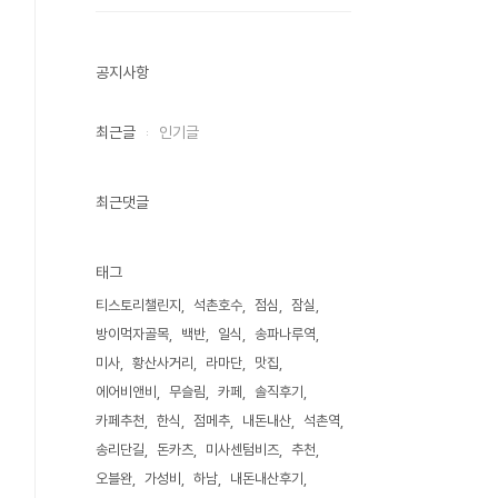
공지사항
최근글
인기글
최근댓글
태그
티스토리챌린지
석촌호수
점심
잠실
방이먹자골목
백반
일식
송파나루역
미사
황산사거리
라마단
맛집
에어비앤비
무슬림
카페
솔직후기
카페추천
한식
점메추
내돈내산
석촌역
송리단길
돈카츠
미사센텀비즈
추천
오블완
가성비
하남
내돈내산후기