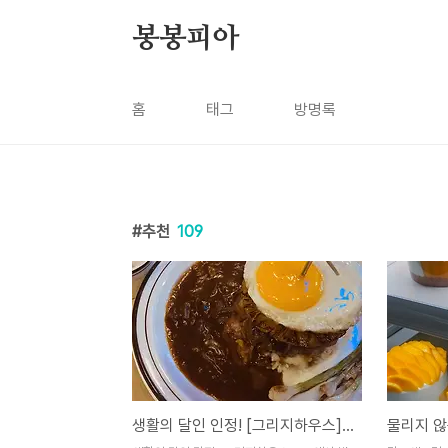
본문 바로가기
봉봉피아
홈
태그
방명록
추천
109
생활의 달인 인정! [그리지하우스] 내가 원하던 함박의 맛😳🧡