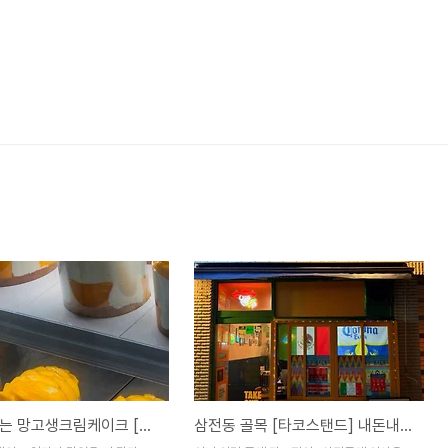
물리지 않는 망고생크림케이크 [거상] 길동
삼전동 골목 [타코스탠드] 내돈내산 솔직후기?!