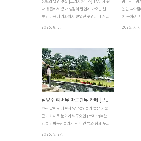
생활의 달인 맛집 [그리지하우스] TV에서 봤
망고생크림케
나 유튭에서 봤나 생활의 달인에 나오는 걸
했던 백화점
보고 다음에 가봐야지 했었던 곳인데 내가 다
에 구하려고
니는 컬컴 잠실점과 가까워서 가기 전에 들러
면 시간이 
2026. 8. 5.
2026. 7. 7.
보았다. 나는 혼밥이었는데 혼밥하기 좋은 분
다. 솔직히 
위기는 아니다.약간 데이트장소 분위기이다
망했지만 동생
보니 거의 커플들이라조금 어색했다. 근데 함
이라고 해서
박과 어울리고 한층 맛을 돋굴 수 있는 감각
서 가지고옴
있는 인테리어여서 맘에 듬👍오리지널 함박
서 놀랐다. 
18,000원대였는데 여기서 뭐가 더 추가되면
케이크로는 
2만원 넘어가버려서 혼밥으로 2만원은 오바
로는 사장님
인 거 같아오리지널로 시킴. 근데 원래 오리
다고 ㅎㅎ위치
지널이 시그니처이기 때문에 그런지 맛있었
“에그타르트
남양주 리버뷰 마운틴뷰 카페 [브리끄] 흐린 날도 괜찮아요!
다. 내가 미트볼 함박 이런 류를 좋아하는 편
고 한다. 솔
인데이런 다짐고기류는 가게마다 정말 편차
향이 매우 
흐린 날에도 나쁘지 않은걸? 뷰가 좋은 서울
가 크다.고기 자체의 퀄리티부터 얼마다 다졌
곳에서는 만
근교 카페로 눈여겨 봐두었던 [브리끄]북한
는지 간은 어떻게 했는지 식감과 ..
는데, 이 망
강뷰 + 마운틴뷰라서 탁 트인 뷰와 함께,돗자
리를 가져오면 파라솔 밑에 누워서 쉴 수 있
2026. 5. 27.
는 잔디밭이 정말 매력적이었다. 하지만 막상