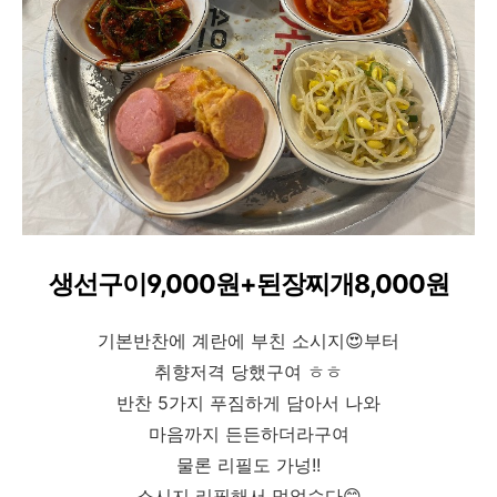
생선구이9,000원+된장찌개8,000원
기본반찬에 계란에 부친 소시지😍부터
취향저격 당했구여 ㅎㅎ
반찬 5가지 푸짐하게 담아서 나와
마음까지 든든하더라구여
물론 리필도 가넝!!
소시지 리필해서 먹었슴다😊