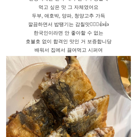
먹고 싶은 맛 그 자체였어요
두부, 애호박, 양파, 청양고추 가득
깔끔하면서 밥땡기는 감칠맛🙆🏻‍♀️👍👍
한국인이라면 안 좋아할 수 없는
호불호 없이 합격인 맛인 거 보증합니당
배워서 집에서 끓여먹고 시퍼여