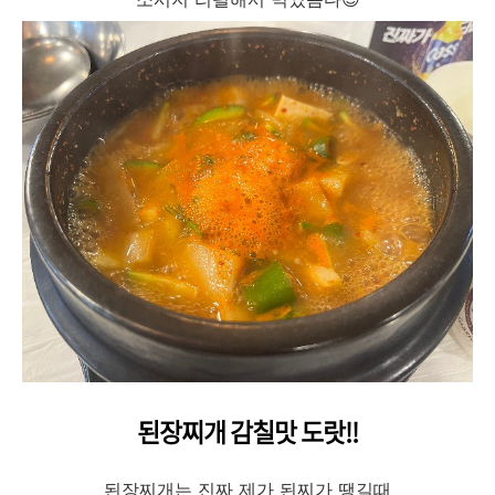
된장찌개 감칠맛 도랏!!
된장찌개는 진짜 제가 된찌가 땡길때