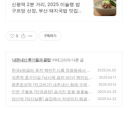
신평역 2분 거리, 2025 미슐랭 밥
구르망 선정, 부산 돼지국밥 맛집,
주차가능
3
구독하기
'
내돈내산 후기들과 꿀팁
' 카테고리의 다른 글
한국x방글라 퓨전 백반?! 시흥 정왕동에서 먹
2025.06.30
는 색다른 점심 추천✨
석촌역 호수단길 [낚시에 걸린 바다] 백반도 굳
(6)
2025.06.11
💕
몽촌토성역 [차고버거] 내돈내산 최애 수제버
(0)
2025.05.16
거집 추천👍💕
인천 구월동 [만국광장] 숨겨진 로컬 벚꽃놀이
(2)
2025.04.25
스팟 발견🙆🏻‍♀️😘💕
당산역 [당산살롱] 술집에서 저녁까지 해결하
(2)
2025.04.22
고 싶다면 여기 추천! 내돈내산 후기?!
(4)