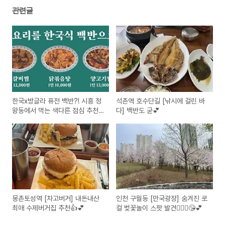
관련글
한국x방글라 퓨전 백반?! 시흥 정
석촌역 호수단길 [낚시에 걸린 바
왕동에서 먹는 색다른 점심 추천
다] 백반도 굳💕
✨
몽촌토성역 [차고버거] 내돈내산
인천 구월동 [만국광장] 숨겨진 로
최애 수제버거집 추천👍💕
컬 벚꽃놀이 스팟 발견🙆🏻‍♀️😘💕