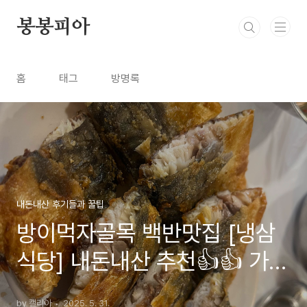
본문 바로가기
봉봉피아
홈
태그
방명록
내돈내산 후기들과 꿀팁
방이먹자골목 백반맛집 [냉삼
식당] 내돈내산 추천👍👍 가성
비와 맛 둘다 잡았다!!
by 캘리아
2025. 5. 31.