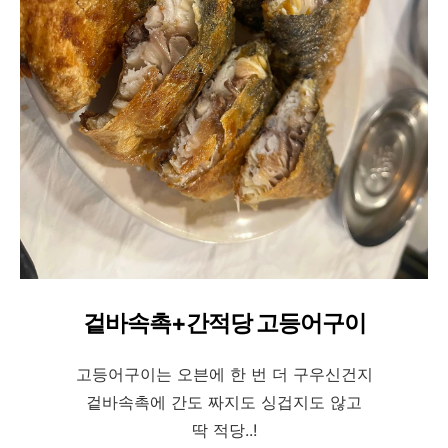
겉바속촉+간적당 고등어구이
고등어구이는 오븐에 한 번 더 구우신건지
겉바속촉에 간도 짜지도 싱겁지도 않고
딱 적당..!