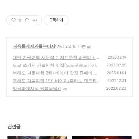
12
구독하기
'
자유롭게 세계를 누비자
' 카테고리의 다른 글
대만 겨울여행 서문정 디저트추천 버블티 / 크
2023.12.19
레페 후기
도쿄 쓰키지 가볼만한 맛집[노도구로노나카마
(3)
2023.07.25
타] 원시방식으로 구운 금태의 맛🤩
북해도 겨울여행 2탄) 비에이 맛집 쥰페이 새
(0)
2023.01.01
우덮밥?! 파르페 맛집입니다👍👍👍
북해도 겨울여행 1탄) 비에이/후라노 렌트카
(0)
2022.12.31
코스 추천! 세브스타나무/탁신관/흰수염폭포/
방글라데시식 닭볶음탕?!
2022.08.23
(0)
닝구르테라스
(0)
관련글