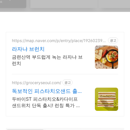
https://map.naver.com/p/entry/place/192602399
광고
9
라자냐 브런치
금련산역 부드럽게 녹는 라자냐 브
런치
https://groceryseoul.com/
광고
독보적인 피스타치오샌드 출시
저당+식이섬유로 건강하게
두바이ST 피스타치오&카다이프
샌드위치 단독 출시! 런칭 특가 최
대 43% 할인