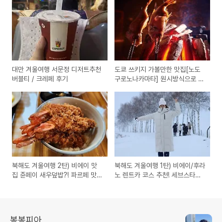
대만 겨울여행 서문정 디저트추천
도쿄 쓰키지 가볼만한 맛집[노도
버블티 / 크레페 후기
구로노나카마타] 원시방식으로 구
운 금태의 맛🤩
북해도 겨울여행 2탄) 비에이 맛
북해도 겨울여행 1탄) 비에이/후라
집 쥰페이 새우덮밥?! 파르페 맛집
노 렌트카 코스 추천! 세브스타나
입니다👍👍👍
무/탁신관/흰수염폭포/닝구르테라
스
봉봉피아