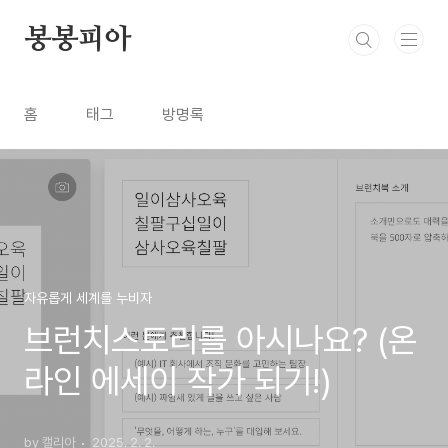
본문 바로가기
봉봉피아
홈
태그
방명록
자유롭게 세계를 누비자
브런치스토리를 아시나요? (온
라인 에세이 작가 되기!)
by 캘리아
2025. 2. 2.