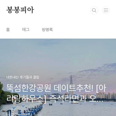
본문 바로가기
봉봉피아
홈
태그
방명록
내돈내산 후기들과 꿀팁
뚝섬한강공원 데이트추천! [아
리랑하우스] 즉석라면과 오리
배의 매력🦆
by 캘리아
2023. 8. 30.