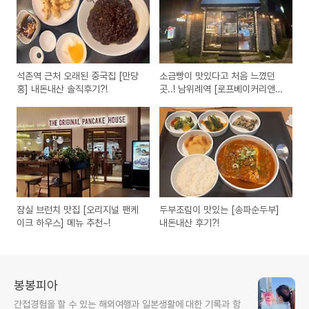
석촌역 근처 오래된 중국집 [만당
소금빵이 맛있다고 처음 느꼈던
홍] 내돈내산 솔직후기?!
곳..! 남위례역 [로프베이커리앤커
피]
잠실 브런치 맛집 [오리지널 팬케
두부조림이 맛있는 [송파순두부]
이크 하우스] 메뉴 추천~!
내돈내산 후기?!
봉봉피아
간접경험을 할 수 있는 해외여행과 일본생활에 대한 기록과 함