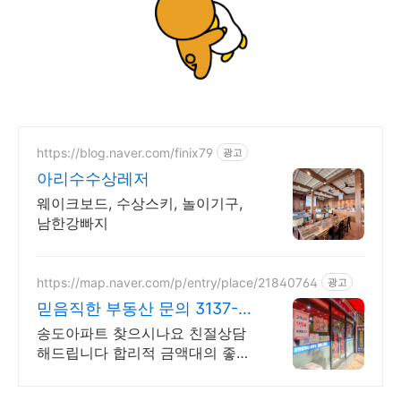
https://blog.naver.com/finix79
광고
아리수수상레저
웨이크보드, 수상스키, 놀이기구,
남한강빠지
https://map.naver.com/p/entry/place/21840764
광고
믿음직한 부동산 문의 3137-
3436
송도아파트 찾으시나요 친절상담
해드립니다 합리적 금액대의 좋은
물건을 찾아드립니다 송도 아파트
전문 부동산지기 입니다 믿을만한