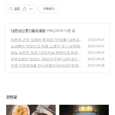
중개사가 필요하시면 전화 주세요
공감
구독하기
'
내돈내산 후기들과 꿀팁
' 카테고리의 다른 글
석촌역 근처 오래된 중국집 [만당홍] 내돈내산
2023.09.01
솔직후기?!
소금빵이 맛있다고 처음 느꼈던 곳..! 남위례역
(2)
2023.08.31
[로프베이커리앤커피]
잠실 브런치 맛집 [오리지널 팬케이크 하우스]
(2)
2023.08.29
메뉴 추천~!
두부조림이 맛있는 [송파순두부] 내돈내산 후
(0)
2023.08.28
기?!
인생 간장게장을 만나버렸다[숙이네간장게장]
(0)
2023.08.28
내돈내산 맛집 추천
(0)
관련글