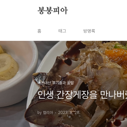
본문 바로가기
봉봉피아
홈
태그
방명록
내돈내산 후기들과 꿀팁
인생 간장게장을 만나버
by 캘리아
2023. 8. 28.