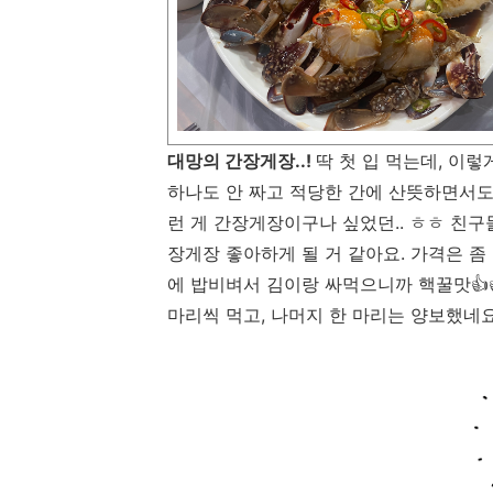
대망의 간장게장..!
딱 첫 입 먹는데, 이렇
하나도 안 짜고 적당한 간에 산뜻하면서도 알
런 게 간장게장이구나 싶었던.. ㅎㅎ 친
장게장 좋아하게 될 거 같아요. 가격은 좀
에 밥비벼서 김이랑 싸먹으니까 핵꿀맛👍👍
마리씩 먹고, 나머지 한 마리는 양보했네