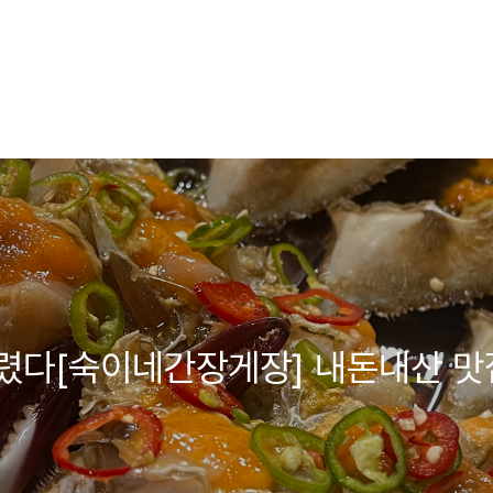
렸다[숙이네간장게장] 내돈내산 맛