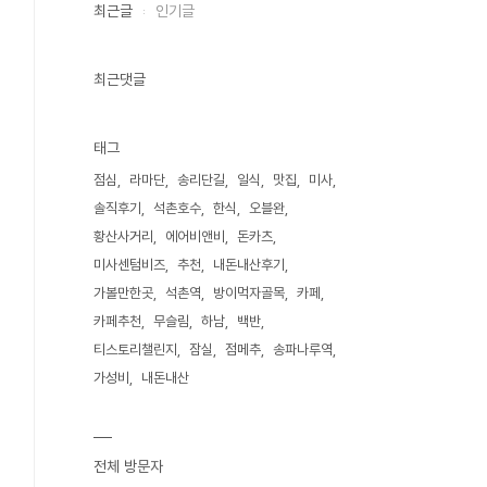
최근글
인기글
최근댓글
태그
점심
라마단
송리단길
일식
맛집
미사
솔직후기
석촌호수
한식
오블완
황산사거리
에어비앤비
돈카츠
미사센텀비즈
추천
내돈내산후기
가볼만한곳
석촌역
방이먹자골목
카페
카페추천
무슬림
하남
백반
티스토리챌린지
잠실
점메추
송파나루역
가성비
내돈내산
전체 방문자