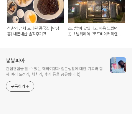
석촌역 근처 오래된 중국집 [만당
소금빵이 맛있다고 처음 느꼈던
홍] 내돈내산 솔직후기?!
곳..! 남위례역 [로프베이커리앤커
피]
봉봉피아
간접경험을 할 수 있는 해외여행과 일본생활에 대한 기록과 함
께 여러 도전기, 체험기, 후기 등을 공유합니다:)
구독하기