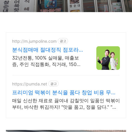
http://m.jumpoline.com
광고
분식점매매 절대정직 점포라인
빠른 직거래 & 안전중개거래
32년전통, 100% 실매물, 매출보
증, 주인 직접통화, 직거래, 150명
에이전트
https://pumda.net
광고
프리미엄 떡볶이 분식을 품다 창업 비용 무료
상담
매일 신선한 재료로 끓여내 감칠맛이 일품인 떡볶이
부터, 바삭한 튀김까지! "맛을 품고, 정을 담다." "분
식의 기준을 품다." "한입의 행복을 품다."