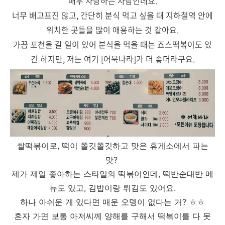
매우 사랑하는 사람인데요.
너무 배고프진 않고, 간단히 분식 먹고 싶을 때 지하철역 안에
위치한 곳들을 많이 애용하는 것 같아요.
가끔 포천을 갈 일이 있어 분식을 먹을 때는 죠스떡볶이도 있
긴 하지만, 저는 여기 [어묵나라]가 더 좋더라구요.
쌀떡볶이로, 떡이 쫄깃쫄깃하고 맛은 휴게소에서 파는
맛?
제가 제일 좋아하는 스타일의 떡볶이인데, 떡반순대반 메
뉴도 있고, 김밥이랑 튀김도 있어요.
하나 아쉬운 게 있다면 매운 오뎅이 없다는 거? ㅎㅎ
혼자 가면 보통 아저씨께 양해를 구해서 떡볶이를 다 못