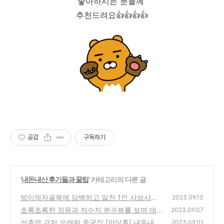
좋아하시는 분들께
추천드려요👍👍👍👍
공감
구독하기
'
내돈내산 후기들과 꿀팁
' 카테고리의 다른 글
방이먹자골목에 담백하고 알찬 1인 샤브샤브
2023.09.13
[88샤브] 내돈내산 솔직후기!
초록초록한 정원과 저수지 분수뷰를 보며 데이
(1)
2023.09.07
트할 수 있는 포천 [고모리691]
석촌역 근처 오래된 중국집 [만당홍] 내돈내산
(0)
2023.09.01