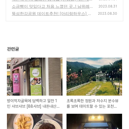
솔직후기?!
소금빵이 맛있다고 처음 느꼈던 곳..! 남위례역
(2)
2023.08.31
[로프베이커리앤커피]
뚝섬한강공원 데이트추천! [아리랑하우스] 즉
(2)
2023.08.30
석라면과 오리배의 매력🦆
(0)
관련글
방이먹자골목에 담백하고 알찬 1
초록초록한 정원과 저수지 분수뷰
인 샤브샤브 [88샤브] 내돈내산
를 보며 데이트할 수 있는 포천
솔직후기!
[고모리691]