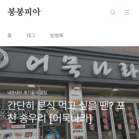
본문 바로가기
봉봉피아
홈
태그
방명록
내돈내산 후기들과 꿀팁
간단히 분식 먹고 싶을 땐? 포
천 송우리 [어묵나라]
by 캘리아
2023. 9. 2.